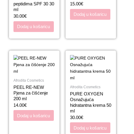
peptidima SPF 30 30
15.00
€
ml
Dodaj u košaricu
30.00
€
Dodaj u košaricu
Afrodita Cosmetics
PEEL RE-NEW
Afrodita Cosmetics
Pjena za čišćenje
PURE OXYGEN
200 ml
Osnažujuća
14.00
€
hidratantna krema 50
ml
Dodaj u košaricu
30.00
€
Dodaj u košaricu