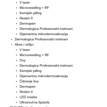
V laser
Microneedling + RF
Kemijski pilling
Reskin II
Dermapen
Dermalogica Profesionalni tretmani
Dijamantna mikrodermoabrazija
Dermalogica Profesionalni tretmani
Akne / ožiljci
V laser
Microneedling + RF
Oxy
Dermalogica Profesionalni tretmani
Kemijski pilling
Dijamantna mikrodermoabrazija
Čišćenje lica
Dermapen
Reskin II
LED maska
Ultrazvučna špatula