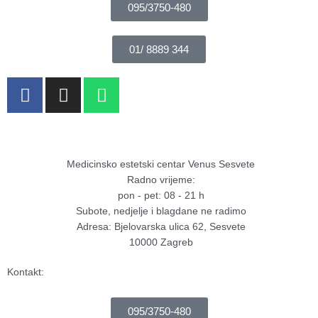
095/3750-480
01/ 8889 344
F
I
W
a
n
h
c
s
a
e
t
t
b
a
s
Medicinsko estetski centar Venus Sesvete
o
g
a
Radno vrijeme:
o
r
p
pon - pet: 08 - 21 h
k
a
p
Subote, nedjelje i blagdane ne radimo
-
m
Adresa: Bjelovarska ulica 62, Sesvete
f
10000 Zagreb
Kontakt:
095/3750-480