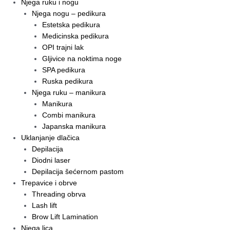
Njega ruku i nogu
Njega nogu – pedikura
Estetska pedikura
Medicinska pedikura
OPI trajni lak
Gljivice na noktima noge
SPA pedikura
Ruska pedikura
Njega ruku – manikura
Manikura
Combi manikura
Japanska manikura
Uklanjanje dlačica
Depilacija
Diodni laser
Depilacija šećernom pastom
Trepavice i obrve
Threading obrva
Lash lift
Brow Lift Lamination
Njega lica