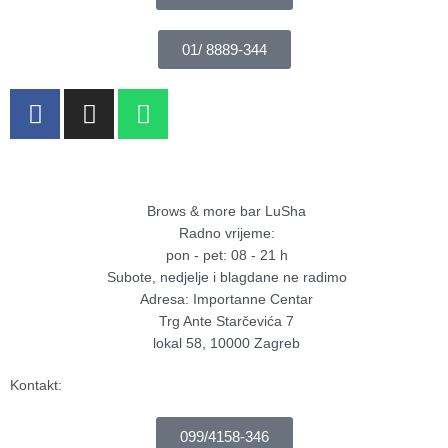
01/ 8889-344
F
I
W
a
n
h
c
s
a
e
t
t
b
a
s
Brows & more bar LuSha
o
g
a
Radno vrijeme:
o
r
p
pon - pet: 08 - 21 h
k
a
p
Subote, nedjelje i blagdane ne radimo
-
m
Adresa: Importanne Centar
f
Trg Ante Starčevića 7
lokal 58, 10000 Zagreb
Kontakt:
099/4158-346