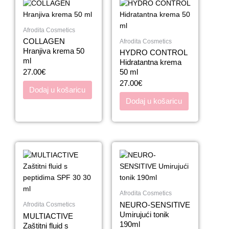
Afrodita Cosmetics
COLLAGEN
Afrodita Cosmetics
Hranjiva krema 50
HYDRO CONTROL
ml
Hidratantna krema
27.00
€
50 ml
27.00
€
Dodaj u košaricu
Dodaj u košaricu
Afrodita Cosmetics
NEURO-SENSITIVE
Afrodita Cosmetics
Umirujući tonik
MULTIACTIVE
190ml
Zaštitni fluid s