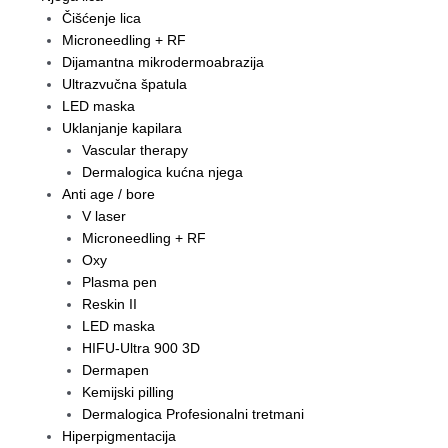
Čišćenje lica
Microneedling + RF
Dijamantna mikrodermoabrazija
Ultrazvučna špatula
LED maska
Uklanjanje kapilara
Vascular therapy
Dermalogica kućna njega
Anti age / bore
V laser
Microneedling + RF
Oxy
Plasma pen
Reskin II
LED maska
HIFU-Ultra 900 3D
Dermapen
Kemijski pilling
Dermalogica Profesionalni tretmani
Hiperpigmentacija