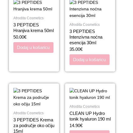
Afrodita Cosmetics
3 PEPTIDES
Afrodita Cosmetics
Hranjiva krema 50ml
3 PEPTIDES
50.00
€
Intenzivna noćna
esencija 30ml
Dodaj u košaricu
35.00
€
Dodaj u košaricu
Afrodita Cosmetics
CLEAN UP Hydro
Afrodita Cosmetics
tonik hyaluron 190 ml
3 PEPTIDES Krema
za područje oko očiju
14.90
€
15ml