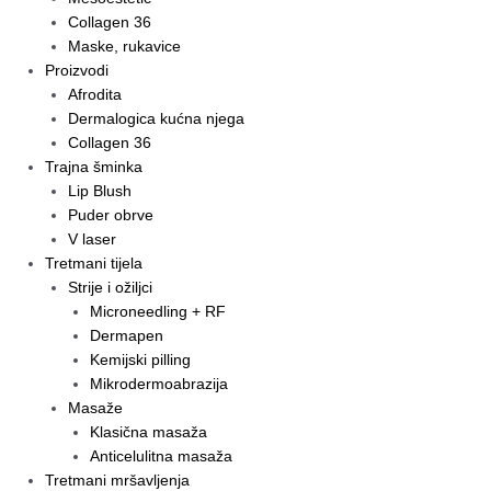
Collagen 36
Maske, rukavice
Proizvodi
Afrodita
Dermalogica kućna njega
Collagen 36
Trajna šminka
Lip Blush
Puder obrve
V laser
Tretmani tijela
Strije i ožiljci
Microneedling + RF
Dermapen
Kemijski pilling
Mikrodermoabrazija
Masaže
Klasična masaža
Anticelulitna masaža
Tretmani mršavljenja