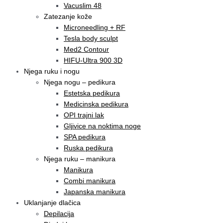
Vacuslim 48
Zatezanje kože
Microneedling + RF
Tesla body sculpt
Med2 Contour
HIFU-Ultra 900 3D
Njega ruku i nogu
Njega nogu – pedikura
Estetska pedikura
Medicinska pedikura
OPI trajni lak
Gljivice na noktima noge
SPA pedikura
Ruska pedikura
Njega ruku – manikura
Manikura
Combi manikura
Japanska manikura
Uklanjanje dlačica
Depilacija