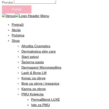
Poruka
Pošalji
Pretraži
Akcije
Početna
Shop
Afrodita Cosmetics
Dermalogica skin care
Start setovi
Šećerna pasta
Dermapen/ Microneedling
Lash & Brow Lift
Konac za obrve
Boje za obrve i trepavice
Kanna za obrve
PMU Kolekcija
PermaBlend LUXE
Igle za PMU