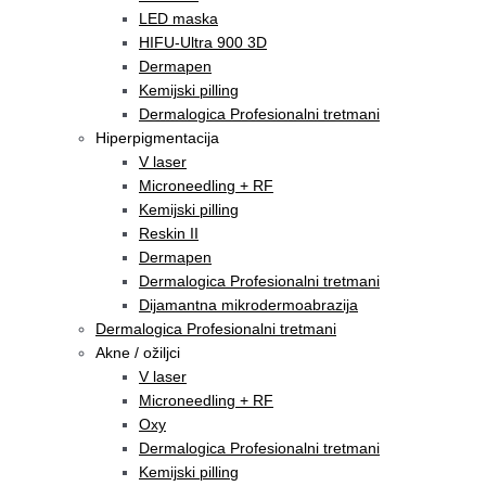
LED maska
HIFU-Ultra 900 3D
Dermapen
Kemijski pilling
Dermalogica Profesionalni tretmani
Hiperpigmentacija
V laser
Microneedling + RF
Kemijski pilling
Reskin II
Dermapen
Dermalogica Profesionalni tretmani
Dijamantna mikrodermoabrazija
Dermalogica Profesionalni tretmani
Akne / ožiljci
V laser
Microneedling + RF
Oxy
Dermalogica Profesionalni tretmani
Kemijski pilling