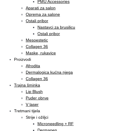
PMU Accessories
Aparati za salon
Oprema za salone
Ostali pribor
Nastavci za brusilicu
Ostali pribor
Mesoestetic
Collagen 36
Maske, rukavice
Proizvodi
Afrodita
Dermalogica kućna njega
Collagen 36
Trajna šminka
Lip Blush
Puder obrve
V laser
Tretmani tijela
Strije i ožiljci
Microneedling + RF
Dermapen