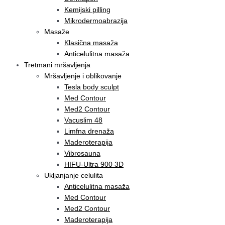
Kemijski pilling
Mikrodermoabrazija
Masaže
Klasična masaža
Anticelulitna masaža
Tretmani mršavljenja
Mršavljenje i oblikovanje
Tesla body sculpt
Med Contour
Med2 Contour
Vacuslim 48
Limfna drenaža
Maderoterapija
Vibrosauna
HIFU-Ultra 900 3D
Ukljanjanje celulita
Anticelulitna masaža
Med Contour
Med2 Contour
Maderoterapija