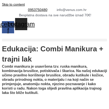
Skip to content
0953750480
info@venus.com.hr
Besplatna dostava na sve narudžbe iznad 70€!
cebook-
Instagram
f
Edukacija: Combi Manikura +
trajni lak
Combi manikura je usavršena tzv. ruska manikura,
kombinacija brusilice, potiskivača i škarica. Na našoj edukaciji
učimo pravilno korištenje brusilice, obradu kutikule i kožice,
obradu prirodnog nokta, o materijalu i na koji način se
primjenjuje, anatomiju nokta, njezino poznavanje i kako
koristi u radu. Nakon toga slijedi pravilna aplikacija trajnog
laka što bliže kutikuli.