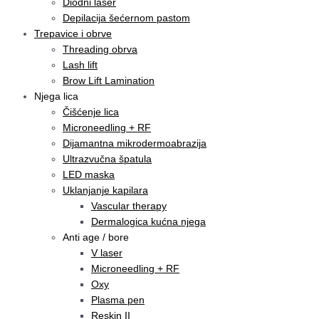
Diodni laser
Depilacija šećernom pastom
Trepavice i obrve
Threading obrva
Lash lift
Brow Lift Lamination
Njega lica
Čišćenje lica
Microneedling + RF
Dijamantna mikrodermoabrazija
Ultrazvučna špatula
LED maska
Uklanjanje kapilara
Vascular therapy
Dermalogica kućna njega
Anti age / bore
V laser
Microneedling + RF
Oxy
Plasma pen
Reskin II