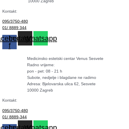
10000 Zagreb
Kontakt:
095/3750-480
01/ 8889 344
cebook-
Instagram
Whatsapp
f
Medicinsko estetski centar Venus Sesvete
Radno vrijeme:
pon - pet: 08 - 21 h
Subote, nedjelje i blagdane ne radimo
Adresa: Bjelovarska ulica 62, Sesvete
10000 Zagreb
Kontakt:
095/3750-480
01/ 8889-344
cebook-
Instagram
Whatsapp