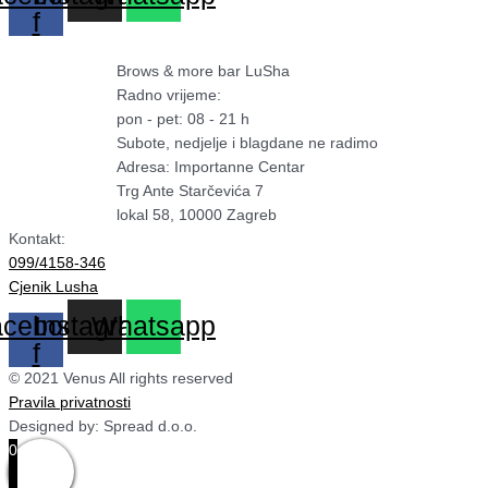
f
Brows & more bar LuSha
Radno vrijeme:
pon - pet: 08 - 21 h
Subote, nedjelje i blagdane ne radimo
Adresa: Importanne Centar
Trg Ante Starčevića 7
lokal 58, 10000 Zagreb
Kontakt:
099/4158-346
Cjenik Lusha
cebook-
Instagram
Whatsapp
f
© 2021 Venus All rights reserved
Pravila privatnosti
Designed by: Spread d.o.o.
0