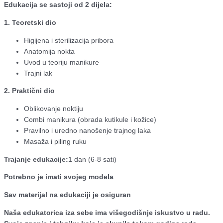
Edukacija se sastoji od 2 dijela:
1. Teoretski dio
Higijena i sterilizacija pribora
Anatomija nokta
Uvod u teoriju manikure
Trajni lak
2. Praktični dio
Oblikovanje noktiju
Combi manikura (obrada kutikule i kožice)
Pravilno i uredno nanošenje trajnog laka
Masaža i piling ruku
Trajanje edukacije:
1 dan (6-8 sati)
Potrebno je imati svojeg modela
Sav materijal na edukaciji je osiguran
Naša edukatorica iza sebe ima višegodišnje iskustvo u radu.