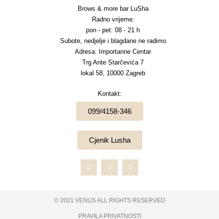
f
Brows & more bar LuSha
Radno vrijeme:
pon - pet: 08 - 21 h
Subote, nedjelje i blagdane ne radimo
Adresa: Importanne Centar
Trg Ante Starčevića 7
lokal 58, 10000 Zagreb
Kontakt:
099/4158-346
Cjenik Lusha
F
I
W
a
n
h
c
s
a
e
t
t
b
a
s
o
g
a
o
r
p
k
a
p
-
m
© 2021 VENUS ALL RIGHTS RESERVED
f
PRAVILA PRIVATNOSTI