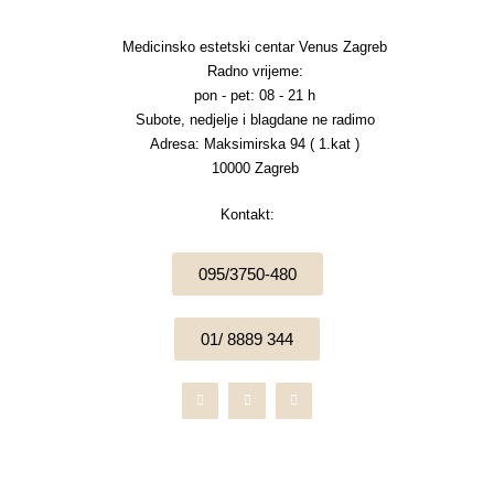
Medicinsko estetski centar Venus Zagreb
Radno vrijeme:
pon - pet: 08 - 21 h
Subote, nedjelje i blagdane ne radimo
Adresa: Maksimirska 94 ( 1.kat )
10000 Zagreb
Kontakt:
095/3750-480
01/ 8889 344
F
I
W
a
n
h
c
s
a
e
t
t
b
a
s
o
g
a
o
r
p
k
a
p
-
m