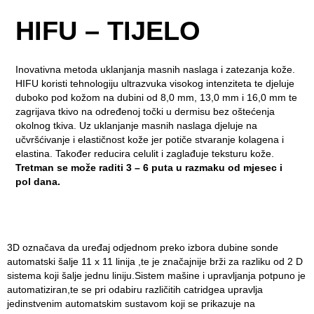
HIFU – TIJELO
Inovativna metoda uklanjanja masnih naslaga i zatezanja kože.
HIFU koristi tehnologiju ultrazvuka visokog intenziteta te djeluje
duboko pod kožom na dubini od 8,0 mm, 13,0 mm i 16,0 mm te
zagrijava tkivo na određenoj točki u dermisu bez oštećenja
okolnog tkiva. Uz uklanjanje masnih naslaga djeluje na
učvršćivanje i elastičnost kože jer potiče stvaranje kolagena i
elastina. Također reducira celulit i zaglađuje teksturu kože.
Tretman se može raditi 3 – 6 puta u razmaku od mjesec i
pol dana.
3D označava da uređaj odjednom preko izbora dubine sonde
automatski šalje 11 x 11 linija ,te je značajnije brži za razliku od 2 D
sistema koji šalje jednu liniju.Sistem mašine i upravljanja potpuno je
automatiziran,te se pri odabiru različitih catridgea upravlja
jedinstvenim automatskim sustavom koji se prikazuje na