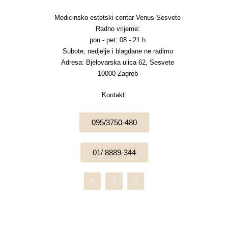
f
Medicinsko estetski centar Venus Sesvete
Radno vrijeme:
pon - pet: 08 - 21 h
Subote, nedjelje i blagdane ne radimo
Adresa: Bjelovarska ulica 62, Sesvete
10000 Zagreb
Kontakt:
095/3750-480
01/ 8889-344
F
I
W
a
n
h
c
s
a
e
t
t
b
a
s
o
g
a
o
r
p
k
a
p
-
m