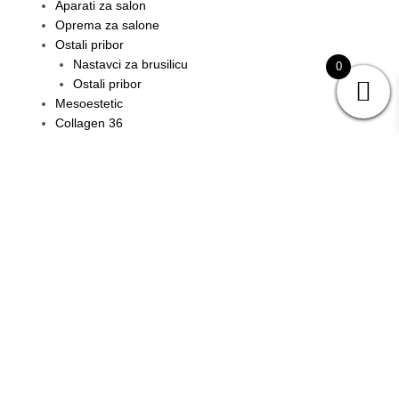
Aparati za salon
Oprema za salone
Ostali pribor
Nastavci za brusilicu
0
Ostali pribor
Mesoestetic
Collagen 36
Maske, rukavice
Proizvodi
Afrodita
Dermalogica kućna njega
Collagen 36
Trajna šminka
Lip Blush
Puder obrve
V laser
Tretmani tijela
Strije i ožiljci
Microneedling + RF
Dermapen
Kemijski pilling