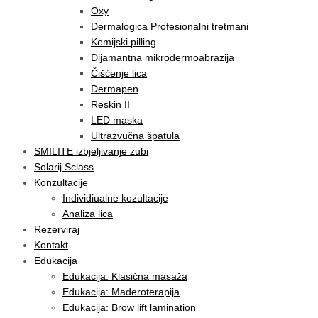
Oxy
Dermalogica Profesionalni tretmani
Kemijski pilling
Dijamantna mikrodermoabrazija
Čišćenje lica
Dermapen
Reskin II
LED maska
Ultrazvučna špatula
SMILITE izbjeljivanje zubi
Solarij Sclass
Konzultacije
Individiualne kozultacije
Analiza lica
Rezerviraj
Kontakt
Edukacija
Edukacija: Klasična masaža
Edukacija: Maderoterapija
Edukacija: Brow lift lamination