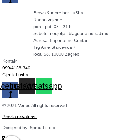
Brows & more bar LuSha
Radno vrijeme:
pon - pet: 08 - 21 h
Subote, nedjelje i blagdane ne radimo
Adresa: Importanne Centar
Trg Ante Starčevića 7
lokal 58, 10000 Zagreb
Kontakt:
099/4158-346
Cjenik Lusha
cebook-
Instagram
Whatsapp
f
© 2021 Venus All rights reserved
Pravila privatnosti
Designed by: Spread d.o.o.
0