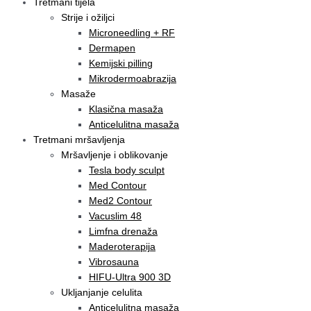
Tretmani tijela
Strije i ožiljci
Microneedling + RF
Dermapen
Kemijski pilling
Mikrodermoabrazija
Masaže
Klasična masaža
Anticelulitna masaža
Tretmani mršavljenja
Mršavljenje i oblikovanje
Tesla body sculpt
Med Contour
Med2 Contour
Vacuslim 48
Limfna drenaža
Maderoterapija
Vibrosauna
HIFU-Ultra 900 3D
Ukljanjanje celulita
Anticelulitna masaža