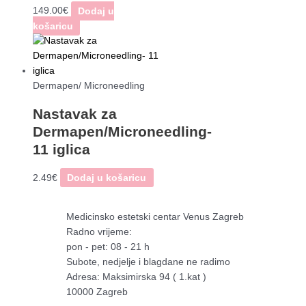
149.00
€
Dodaj u
košaricu
Dermapen/ Microneedling
Nastavak za
Dermapen/Microneedling-
11 iglica
2.49
€
Dodaj u košaricu
Medicinsko estetski centar Venus Zagreb
Radno vrijeme:
pon - pet: 08 - 21 h
Subote, nedjelje i blagdane ne radimo
Adresa: Maksimirska 94 ( 1.kat )
10000 Zagreb