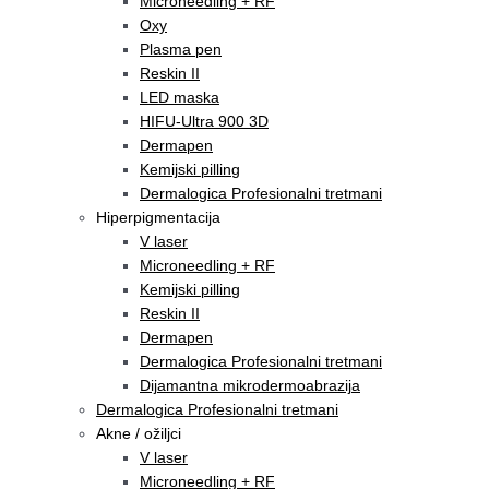
Microneedling + RF
Oxy
Plasma pen
Reskin II
LED maska
HIFU-Ultra 900 3D
Dermapen
Kemijski pilling
Dermalogica Profesionalni tretmani
Hiperpigmentacija
V laser
Microneedling + RF
Kemijski pilling
Reskin II
Dermapen
Dermalogica Profesionalni tretmani
Dijamantna mikrodermoabrazija
Dermalogica Profesionalni tretmani
Akne / ožiljci
V laser
Microneedling + RF