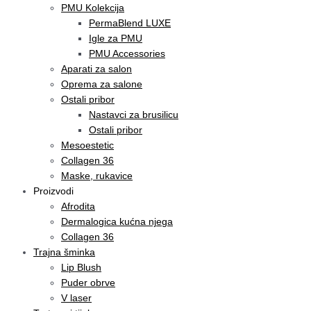
PMU Kolekcija
PermaBlend LUXE
Igle za PMU
PMU Accessories
Aparati za salon
Oprema za salone
Ostali pribor
Nastavci za brusilicu
Ostali pribor
Mesoestetic
Collagen 36
Maske, rukavice
Proizvodi
Afrodita
Dermalogica kućna njega
Collagen 36
Trajna šminka
Lip Blush
Puder obrve
V laser