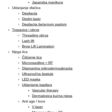
Japanska manikura
Uklanjanje dlačica
Depilacija
Diodni laser
Depilacija šećernom pastom
Trepavice i obrve
Threading obrva
Lash lift
Brow Lift Lamination
Njega lica
Čišćenje lica
Microneedling + RF
Dijamantna mikrodermoabrazija
Ultrazvučna špatula
LED maska
Uklanjanje kapilara
Vascular therapy
Dermalogica kućna njega
Anti age / bore
V laser