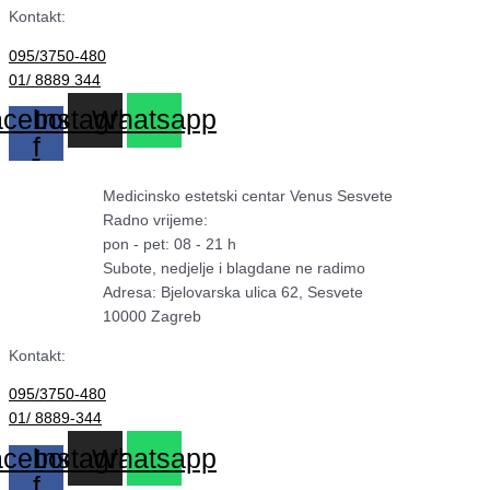
Kontakt:
095/3750-480
01/ 8889 344
cebook-
Instagram
Whatsapp
f
Medicinsko estetski centar Venus Sesvete
Radno vrijeme:
pon - pet: 08 - 21 h
Subote, nedjelje i blagdane ne radimo
Adresa: Bjelovarska ulica 62, Sesvete
10000 Zagreb
Kontakt:
095/3750-480
01/ 8889-344
cebook-
Instagram
Whatsapp
f