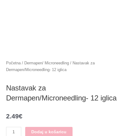
Skip
to
content
Početna
/
Dermapen/ Microneedling
/ Nastavak za
Dermapen/Microneedling- 12 iglica
Nastavak za
Dermapen/Microneedling- 12 iglica
2.49
€
Nastavak
Dodaj u košaricu