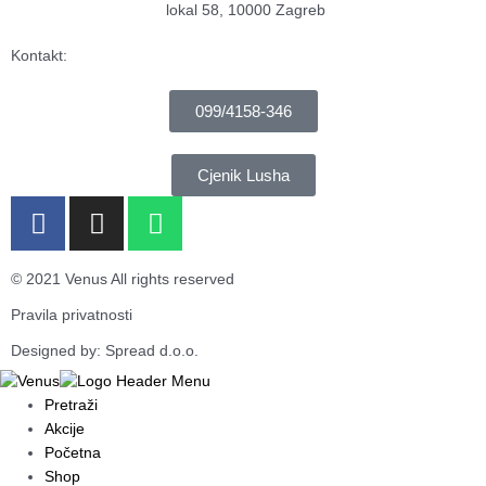
lokal 58, 10000 Zagreb
Kontakt:
099/4158-346
Cjenik Lusha
F
I
W
a
n
h
c
s
a
© 2021 Venus All rights reserved
e
t
t
b
a
s
Pravila privatnosti
o
g
a
Designed by: Spread d.o.o.
o
r
p
k
a
p
Pretraži
-
m
Akcije
f
Početna
Shop