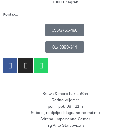
f
10000 Zagreb
Kontakt:
095/3750-480
01/ 8889-344
F
I
W
a
n
h
c
s
a
e
t
t
b
a
s
Brows & more bar LuSha
o
g
a
Radno vrijeme:
o
r
p
pon - pet: 08 - 21 h
k
a
p
Subote, nedjelje i blagdane ne radimo
-
m
Adresa: Importanne Centar
f
Trg Ante Starčevića 7