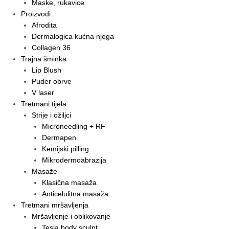
Maske, rukavice
Proizvodi
Afrodita
Dermalogica kućna njega
Collagen 36
Trajna šminka
Lip Blush
Puder obrve
V laser
Tretmani tijela
Strije i ožiljci
Microneedling + RF
Dermapen
Kemijski pilling
Mikrodermoabrazija
Masaže
Klasična masaža
Anticelulitna masaža
Tretmani mršavljenja
Mršavljenje i oblikovanje
Tesla body sculpt