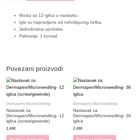
za
Dermapen/Microneedling-
12
Modul sa 12 iglica u nastavku.
iglica
Igle su napravljene od nehrđajućeg čelika.
količina
Jednokratna upotreba.
Pakiranje: 1 komad.
Povezani proizvodi
Dermapen/ Microneedling
Dermapen/ Microneedling
Nastavak za
Nastavak za
Dermapen/Microneedling- 12
Dermapen/Microneedling- 36
iglica (screw/gewinde)
iglica
2.49
€
2.49
€
Dodaj u košaricu
Dodaj u košaricu