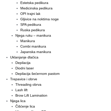
Estetska pedikura
Medicinska pedikura
OPI trajni lak
Gljivice na noktima noge
SPA pedikura
Ruska pedikura
Njega ruku – manikura
Manikura
Combi manikura
Japanska manikura
Uklanjanje dlačica
Depilacija
Diodni laser
Depilacija šećernom pastom
Trepavice i obrve
Threading obrva
Lash lift
Brow Lift Lamination
Njega lica
Čišćenje lica