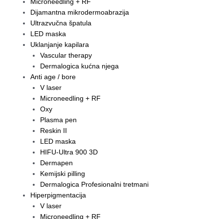
Microneedling + RF
Dijamantna mikrodermoabrazija
Ultrazvučna špatula
LED maska
Uklanjanje kapilara
Vascular therapy
Dermalogica kućna njega
Anti age / bore
V laser
Microneedling + RF
Oxy
Plasma pen
Reskin II
LED maska
HIFU-Ultra 900 3D
Dermapen
Kemijski pilling
Dermalogica Profesionalni tretmani
Hiperpigmentacija
V laser
Microneedling + RF