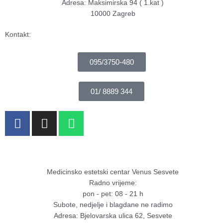
Adresa: Maksimirska 94 ( 1.kat )
10000 Zagreb
Kontakt:
095/3750-480
01/ 8889 344
F
I
W
a
n
h
c
s
a
e
t
t
b
a
s
Medicinsko estetski centar Venus Sesvete
o
g
a
Radno vrijeme:
o
r
p
pon - pet: 08 - 21 h
k
a
p
Subote, nedjelje i blagdane ne radimo
-
m
Adresa: Bjelovarska ulica 62, Sesvete