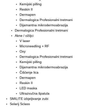
Kemijski pilling
Reskin II
Dermapen
Dermalogica Profesionalni tretmani
Dijamantna mikrodermoabrazija
Dermalogica Profesionalni tretmani
Akne / ožiljci
V laser
Microneedling + RF
Oxy
Dermalogica Profesionalni tretmani
Kemijski pilling
Dijamantna mikrodermoabrazija
Čišćenje lica
Dermapen
Reskin II
LED maska
Ultrazvučna špatula
SMILITE izbjeljivanje zubi
Solarij Sclass